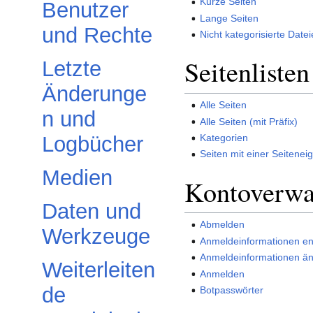
Kurze Seiten
Benutzer
Lange Seiten
und Rechte
Nicht kategorisierte Date
Seitenlisten
Letzte
Änderunge
Alle Seiten
n und
Alle Seiten (mit Präfix)
Kategorien
Logbücher
Seiten mit einer Seitenei
Medien
Kontoverwa
Daten und
Abmelden
Werkzeuge
Anmeldeinformationen en
Anmeldeinformationen ä
Weiterleiten
Anmelden
de
Botpasswörter