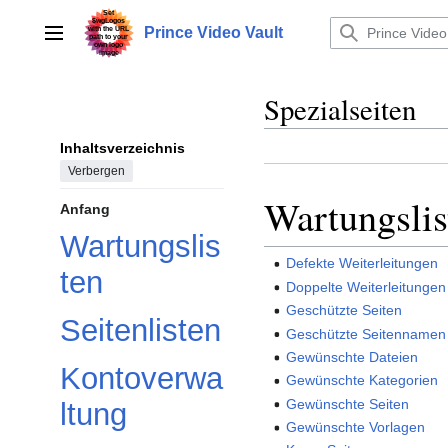
Zum
Inhalt
Prince Video Vault
Hauptmenü
springen
Spezialseiten
Inhaltsverzeichnis
Verbergen
Wartungslis
Anfang
Wartungslis
Defekte Weiterleitungen
ten
Doppelte Weiterleitungen
Geschützte Seiten
Seitenlisten
Geschützte Seitennamen
Gewünschte Dateien
Kontoverwa
Gewünschte Kategorien
Gewünschte Seiten
ltung
Gewünschte Vorlagen