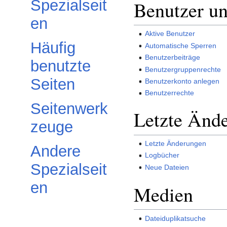
Spezialseit
Benutzer u
en
Aktive Benutzer
Häufig
Automatische Sperren
Benutzerbeiträge
benutzte
Benutzergruppenrechte
Seiten
Benutzerkonto anlegen
Benutzerrechte
Seitenwerk
Letzte Änd
zeuge
Letzte Änderungen
Andere
Logbücher
Spezialseit
Neue Dateien
en
Medien
Dateiduplikatsuche